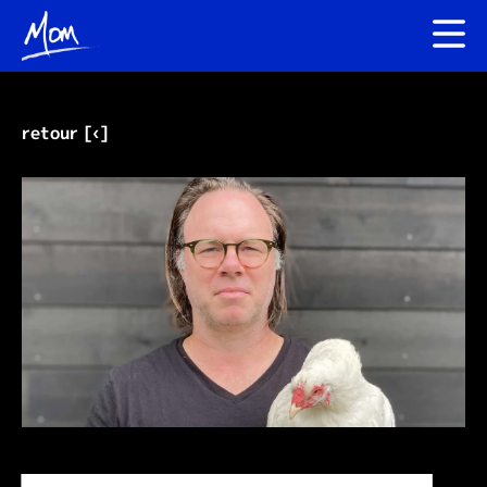
retour [‹]