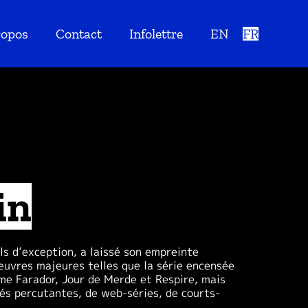
ropos
Contact
Infolettre
EN
FR
in
ls d’exception, a laissé son empreinte
œuvres majeures telles que la série encensée
me Farador, Jour de Merde et Respire, mais
tés percutantes, de web-séries, de courts-