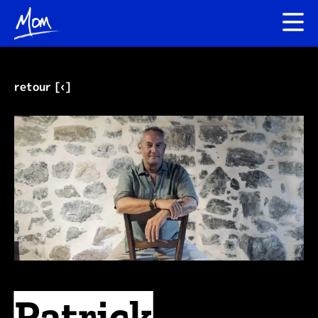
retour [‹]
Patrick