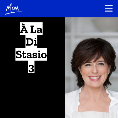
À La
Di
Stasio
3