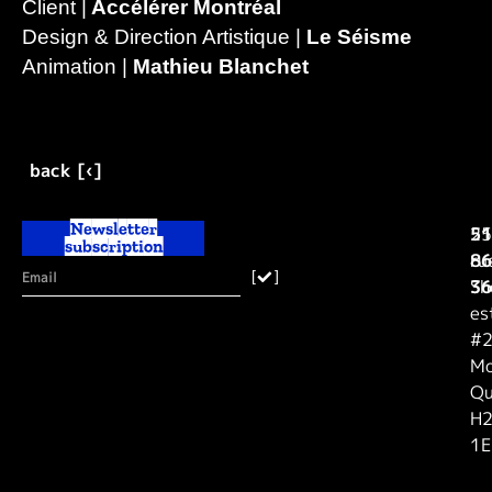
Client |
Accélérer Montréal
Design & Direction Artistique |
Le Séisme
Animation |
Mathieu Blanchet
back [‹]
Newsletter
25
51
subscription
ru
86
[
]
Sh
36
es
#2
Mo
Qu
H
1E