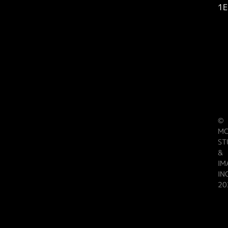
1E
©
M
ST
&
IM
IN
20