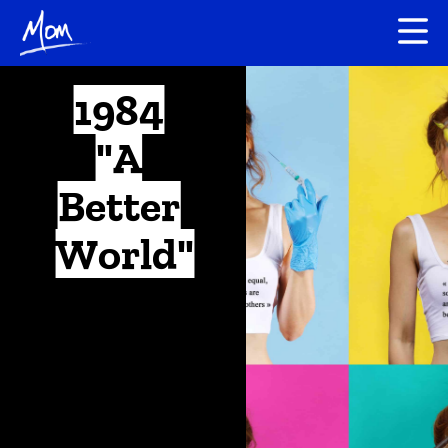
1984
"A
Better
World"