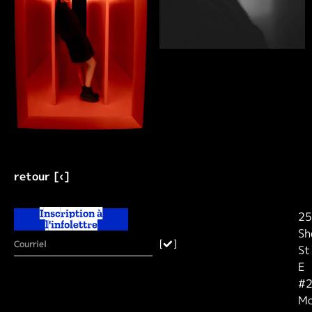
retour [‹]
Inscription à
25
l'infolettre
Sh
[
]
St
E
#2
Mo