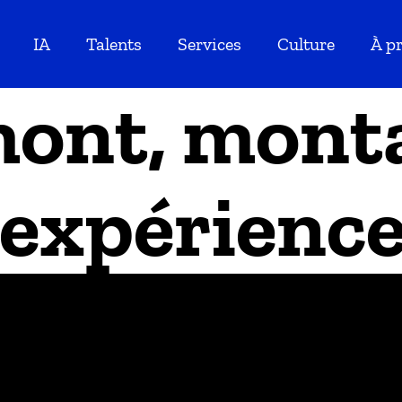
IA
Talents
Services
Culture
À p
ont, mont
'expérienc