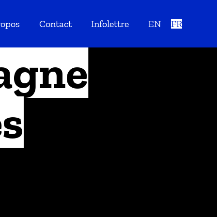
ropos
Contact
Infolettre
EN
FR
agne
es