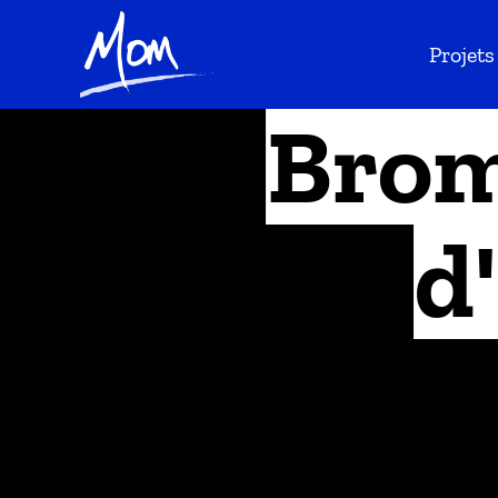
Projets
Brom
d