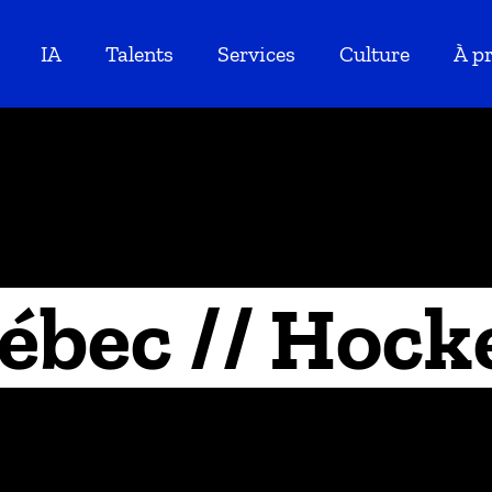
IA
Talents
Services
Culture
À p
ébec // Hock