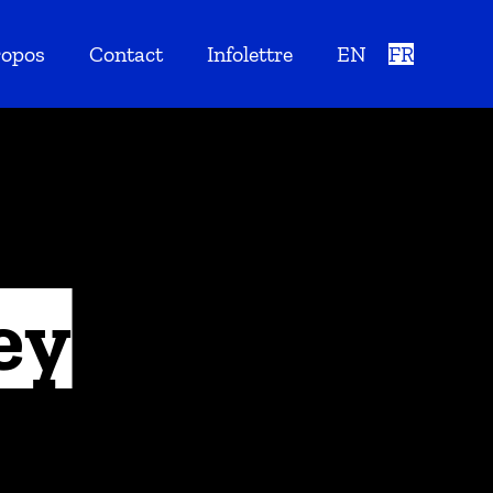
ropos
Contact
Infolettre
EN
FR
ey