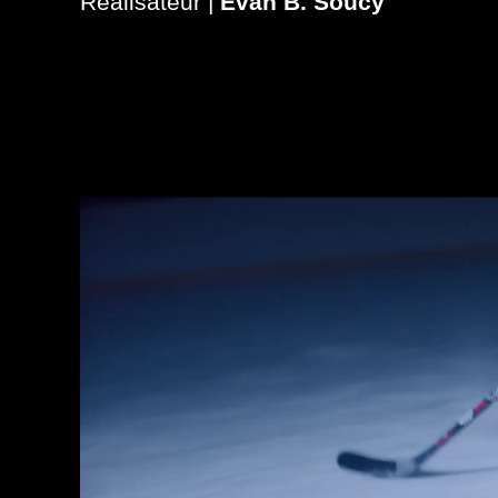
Réalisateur |
Evan B. Soucy