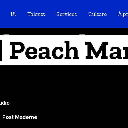
IA
Talents
Services
Culture
À p
| Peach Ma
udio
t Post Moderne