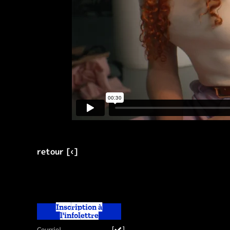
retour [‹]
Inscription à
l'infolettre
[
]