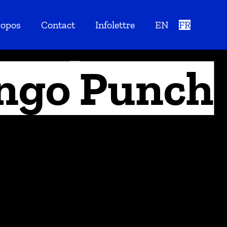
ropos
Contact
Infolettre
EN
FR
ngo Punch