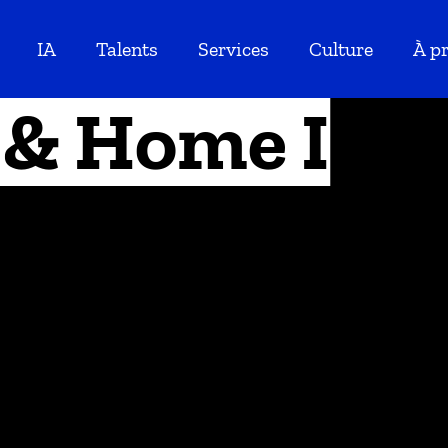
IA
Talents
Services
Culture
À p
 & Home I