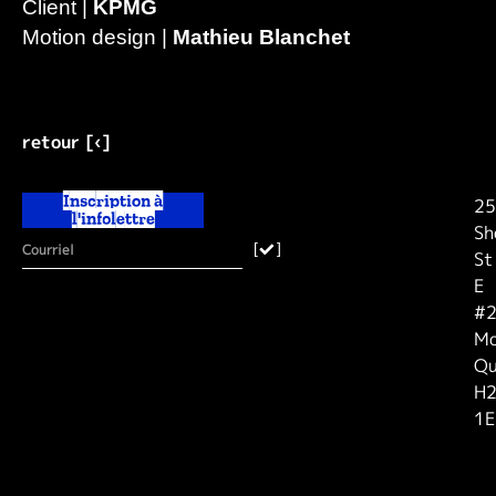
Client |
KPMG
Motion design |
Mathieu Blanchet
retour [‹]
Inscription à
25
l'infolettre
Sh
[
]
St
E
#2
Mo
Qu
H
1E