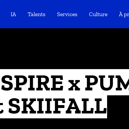
IA
Talents
Services
Culture
À p
SPIRE x PUM
t SKIIFALL