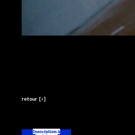
retour [‹]
Inscription à