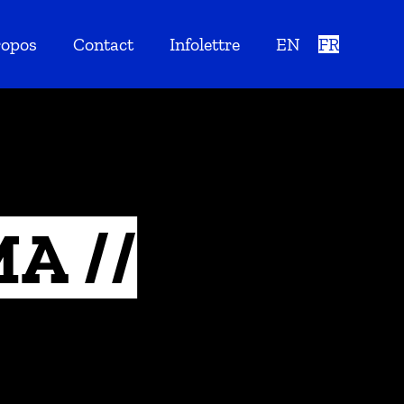
ropos
Contact
Infolettre
EN
FR
A //