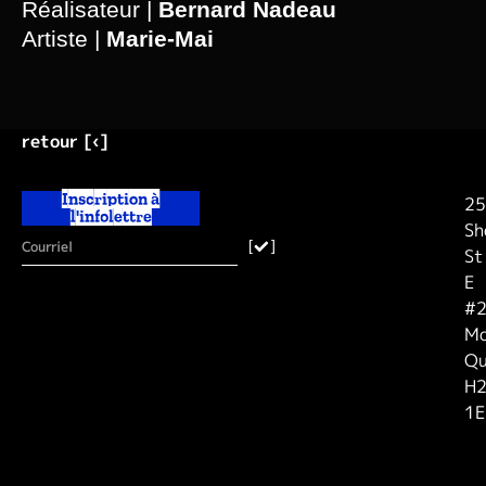
Réalisateur |
Bernard Nadeau
Artiste |
Marie-Mai
retour [‹]
Inscription à
25
l'infolettre
Sh
[
]
St
E
#2
Mo
Qu
H
1E