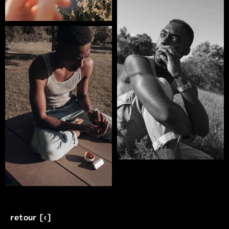
retour [‹]