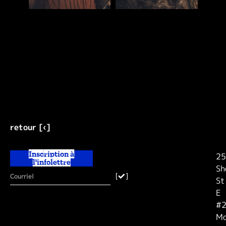
retour [‹]
Inscription à
25
l'infolettre
Sh
[
]
St
E
#2
Mo