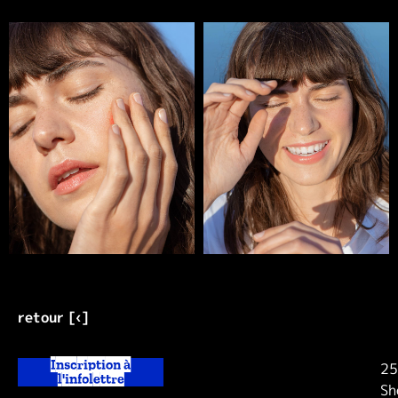
retour [‹]
Inscription à
25
l'infolettre
Sh