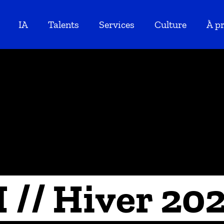
IA
Talents
Services
Culture
À p
// Hiver 20