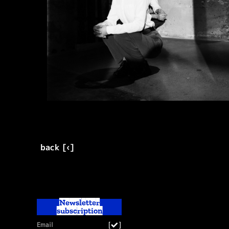
back [‹]
Newsletter
subscription
[
]