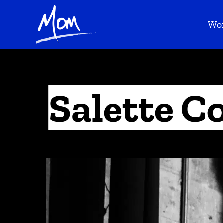
Wo
Salette C