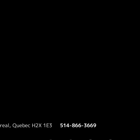
treal, Quebec H2X 1E3
514-866-3669