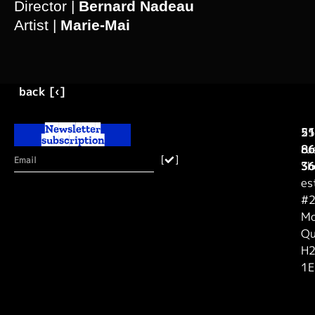
Director |
Bernard Nadeau
Artist |
Marie-Mai
back [‹]
Newsletter
25
51
subscription
ru
86
[
]
Sh
36
es
#2
Mo
Qu
H
1E