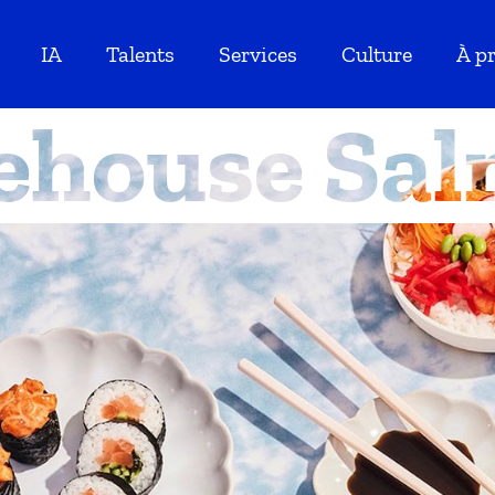
IA
Talents
Services
Culture
À p
ehouse Sa