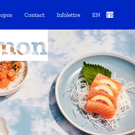
ropos
Contact
Infolettre
EN
FR
lmon