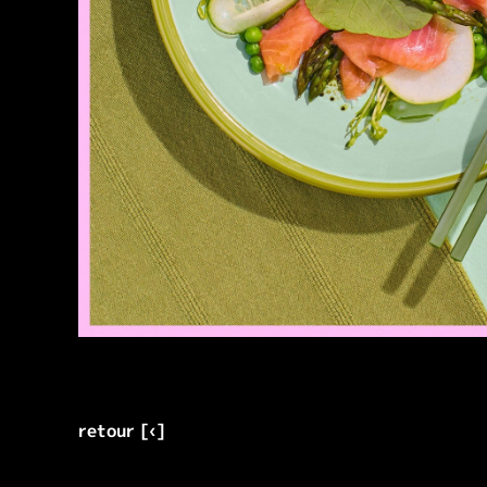
retour [‹]