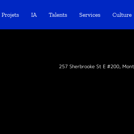
Projets
IA
Talents
Services
Culture
257 Sherbrooke St E #200, Mon