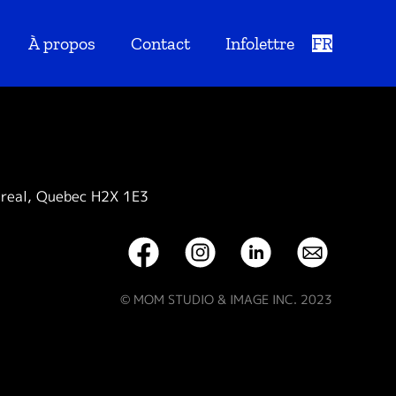
À propos
Contact
Infolettre
FR
treal, Quebec H2X 1E3
© MOM STUDIO & IMAGE INC. 2023