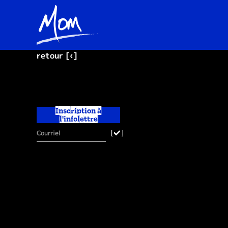
retour [‹]
Inscription à
l'infolettre
[
]