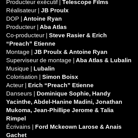
Producteur exécutif |
Telescope Films
Réalisateur |
JB Proulx
DOP |
Antoine Ryan
Producteur |
Aba Atlas
Co-producteur |
Steve Rasier & Erich
“Preach” Etienne
Montage |
JB Proulx & Antoine Ryan
Superviseur de montage |
Aba Atlas & Lubalin
Musique |
Lubalin
Colorisation |
Simon Boisx
Acteur |
Erich “Preach” Etienne
Danseurs |
Dominique Sophie, Handy
Yacinthe, Abdel-Hanine Madini, Jonathan
Mukoma, Jean-Phillipe Jerome & Talia
Rimpel
Écrivains |
Ford Mckeown Larose & Anais
Gachet