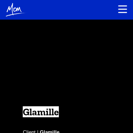
Glamille
Client |
Glamille