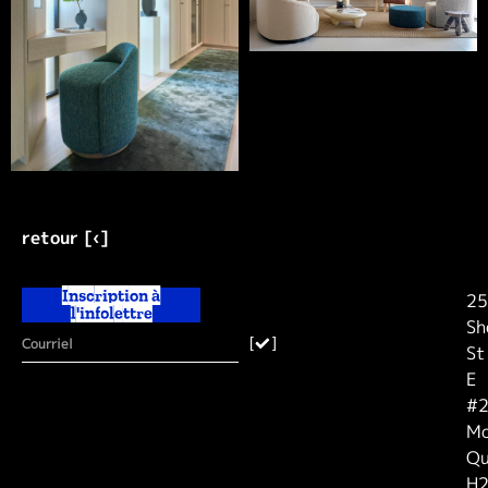
retour [‹]
Inscription à
25
l'infolettre
Sh
[
]
St
E
#2
Mo
Qu
H