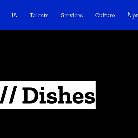
IA
Talents
Services
Culture
À p
// Dishes