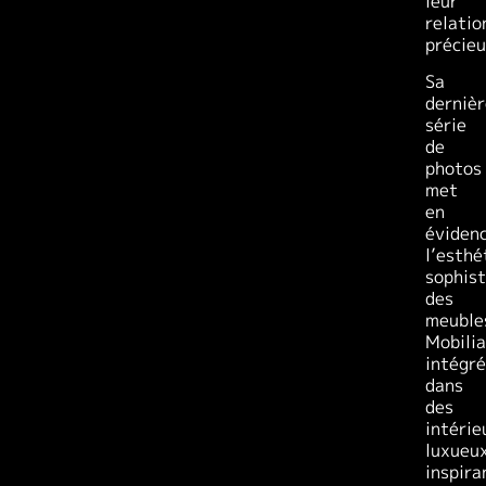
leur
relatio
précieu
Sa
dernièr
série
de
photos
met
en
éviden
l’esthé
sophis
des
meuble
Mobilia
intégré
dans
des
intérie
luxueux
inspira