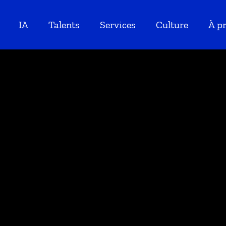
IA
Talents
Services
Culture
À p