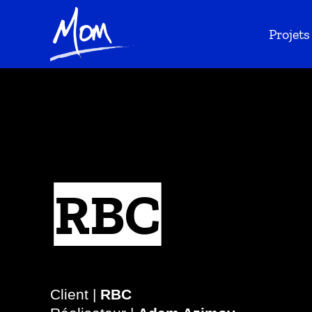
Projets
RBC
Client |
RBC