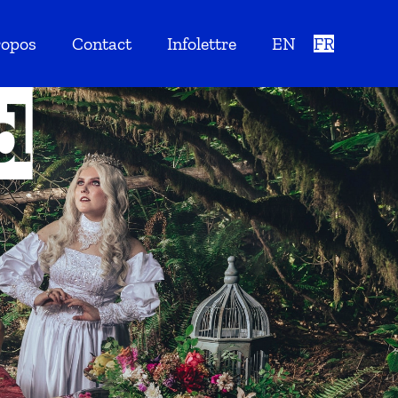
ropos
Contact
Infolettre
EN
FR
d