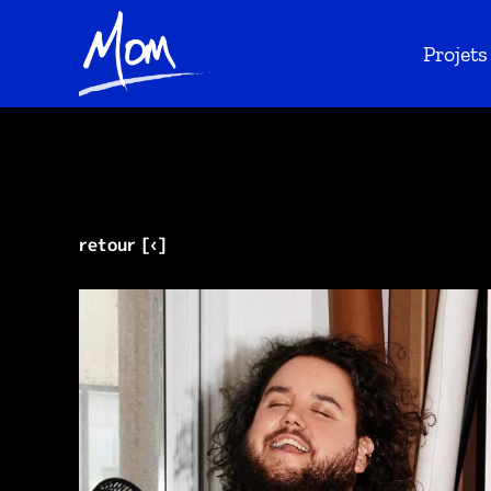
Projets
retour [‹]