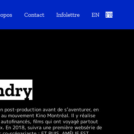
ropos
Contact
Infolettre
EN
FR
ndry
 en post-production avant de s’aventurer, en
 au mouvement Kino Montréal. Il y réalise
autofinancés, films qui ont voyagé partout
ix.
En 2018, suivra une première websérie de
et co-scénariaste : ET PUIS, AMÉLIE EST