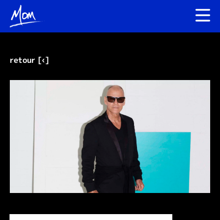
retour [‹]